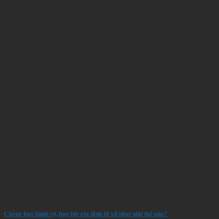
Chồng bạo hành vợ, bạo lực gia đình bị xử phạt như thế nào?