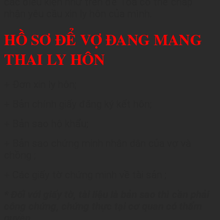
các điều kiện như trên để Tòa có thể chấp
nhận yêu cầu xin ly hôn của mình.
HỒ SƠ ĐỂ VỢ ĐANG MANG
THAI LY HÔN
+ Đơn xin ly hôn;
+ Bản chính giấy đăng ký kết hôn;
+ Bản sao hộ khẩu;
+ Bản sao chứng minh nhân dân của vợ và
chồng ;
+ Các giấy tờ chứng minh về tài sản ;
* Đối với giấy tờ, tài liệu là bản sao thì cần phải
công chứng, chứng thực tại cơ quan có thẩm
quyền.