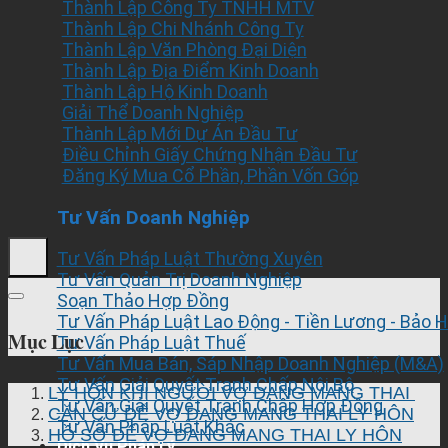
Thành Lập Công Ty TNHH MTV
Thành Lập Chi Nhánh Công Ty
Thành Lập Văn Phòng Đại Diện
Thành Lập Địa Điểm Kinh Doanh
Thành Lập Hộ Kinh Doanh
Giải Thể Doanh Nghiệp
Thành Lập Mới Dự Án Đầu Tư
Điều Chỉnh Giấy Chứng Nhận Đầu Tư
Đăng Ký Mua Cổ Phần, Phần Vốn Góp
Tư Vấn Doanh Nghiệp
Tư Vấn Pháp Luật Thường Xuyên
Tư Vấn Quản Trị Doanh Nghiệp
Soạn Thảo Hợp Đồng
Tư Vấn Pháp Luật Lao Động - Tiền Lương - Bảo 
Mục Lục
Tư Vấn Pháp Luật Thuế
Tư Vấn Mua Bán, Sáp Nhập Doanh Nghiệp (M&A)
Tư Vấn Giải Quyết Tranh Chấp Nội Bộ
LY HÔN KHI NGƯỜI VỢ ĐANG MANG THAI
Tư Vấn Giải Quyết Tranh Chấp Hợp Đồng
CĂN CỨ ĐỂ VỢ ĐANG MANG THAI LY HÔN
Tư Vấn Pháp Luật Khác
HỒ SƠ ĐỂ VỢ ĐANG MANG THAI LY HÔN
Dịch Vụ Pháp Lý