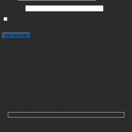
Trang web
Lưu tên, email và website của tôi trong trình duyệt cho
lần bình luận kế tiếp.
Hotline liên hệ
0903.958.588
(Lý Ngọc Sơn – GIÁM ĐỐC)
0972.290.595
(Trần Văn Thuận – PHÓ GIÁM ĐỐC)
Yêu cầu dịch vụ