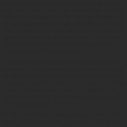
cứ vào tình trạng hiện tại của vợ chồng đã đến
mức trầm trọng. Nếu thực tế cho thấy đã được
nhắc nhở, hoà giải nhiều lần, nhưng vẫn tiếp tục
có quan hệ ngoại tình hoặc vẫn tiếp tục sống ly
thân, bỏ mặc nhau hoặc vẫn tiếp tục có hành vi
ngược đãi hành hạ, xúc phạm nhau, thì có căn
cứ để nhận định rằng đời sống chung của vợ
chồng không thể kéo dài được.
– Mục đích của hôn nhân không đạt được là
không có tình nghĩa vợ chồng; không bình đẳng
về nghĩa vụ và quyền giữa vợ, chồng; không tôn
trọng danh dự, nhân phẩm, uy tín của vợ, chồng;
không tôn trọng quyền tự do tín ngưỡng, tôn
giáo của vợ, chồng; không giúp đỡ, tạo điều kiện
cho nhau phát triển mọi mặt.
Vì vậy, khi yêu cầu tòa án giải quyết việc ly hôn,
người vợ cần cung cấp các chứng cứ thỏa mãn