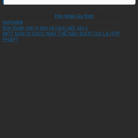
This entry was Đăng tại
Hôn Nhân Gia Đình
. Bookmark the
permalink
.
Đơn thuận tình ly hôn và cách viết, lưu ý
MỘT BẢN DI CHÚC NHƯ THẾ NÀO ĐƯỢC COI LÀ HỢP
PHÁP?
Bài Viết Liên Quan