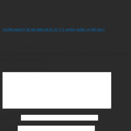
Người quản lý di sản thừa kế là gì? Có quyền, nghĩa vụ thế nào?
Để lại bình luận
Địa chỉ email của bạn sẽ không được công bố.
Các trường bắt
buộc được đánh dấu
*
Nội dung bình luận
*
Họ tên
*
Email
*