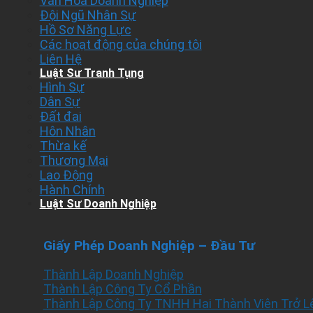
Văn Hóa Doanh Nghiệp
Đội Ngũ Nhân Sự
Hồ Sơ Năng Lực
Các hoạt động của chúng tôi
Liên Hệ
Luật Sư Tranh Tụng
Hình Sự
Dân Sự
Đất đai
Hôn Nhân
Thừa kế
Thương Mại
Lao Động
Hành Chính
Luật Sư Doanh Nghiệp
Giấy Phép Doanh Nghiệp – Đầu Tư
Thành Lập Doanh Nghiệp
Thành Lập Công Ty Cổ Phần
Thành Lập Công Ty TNHH Hai Thành Viên Trở L