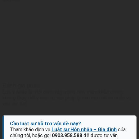
Đánh giá post
Lưu ý pháp lý:
Nội dung này mang tính tham khảo chung,
không thay thế ý kiến tư vấn pháp lý cho một hồ sơ hoặc vụ
việc cụ thể.
Cần luật sư hỗ trợ vấn đề này?
Tham khảo dịch vụ
Luật sư Hôn nhân – Gia đình
của
chúng tôi, hoặc gọi
0903.958.588
để được tư vấn.