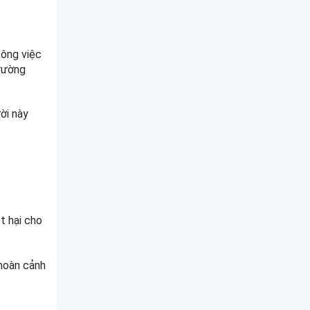
công việc
trường
ời này
t hại cho
 hoàn cảnh