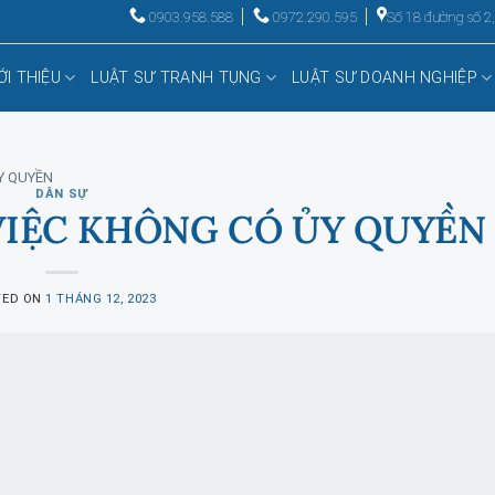
0903.958.588
0972.290.595
Số 18 đường số 2
ỚI THIỆU
LUẬT SƯ TRANH TỤNG
LUẬT SƯ DOANH NGHIỆP
Y QUYỀN
DÂN SỰ
VIỆC KHÔNG CÓ ỦY QUYỀN
TED ON
1 THÁNG 12, 2023