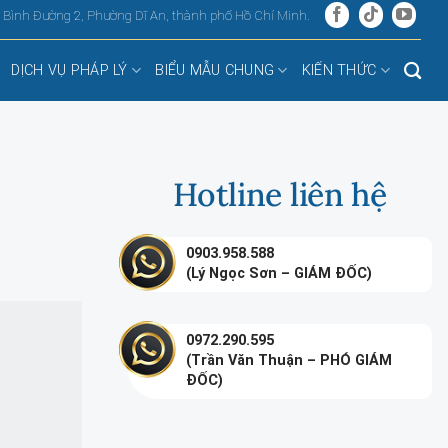
, Bình Đường 2, Phường Dĩ An, thành phố Hồ Chí Minh.
DỊCH VỤ PHÁP LÝ
BIỂU MẪU CHUNG
KIẾN THỨC
Hotline liên hệ
0903.958.588
(Lý Ngọc Sơn – GIÁM ĐỐC)
0972.290.595
(Trần Văn Thuận – PHÓ GIÁM
ĐỐC)