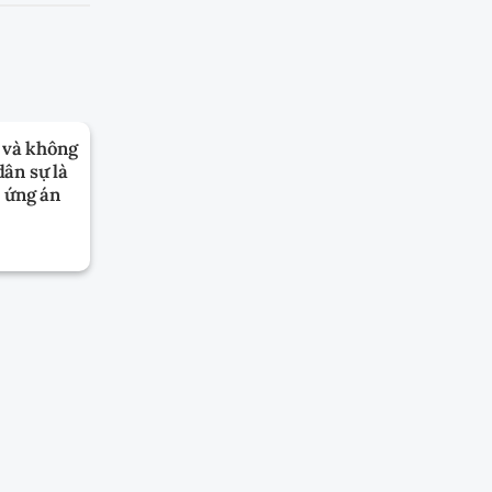
h và không
TRƯỜNG HỢP PHẢI TỪ CHỐI,
dân sự là
THAY ĐỔI NGƯỜI TIẾN HÀNH TỐ
m ứng án
TỤNG