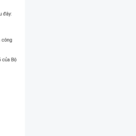
u đây:
n công
5 của Bộ