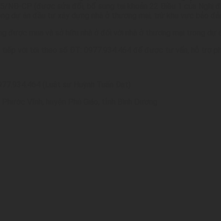
015/NĐ-CP (được sửa đổi, bổ sung tại khoản 22 Điều 1 của Nghị
rong dự án đầu tư xây dựng nhà ở thương mại, trừ khu vực bảo đả
ng được mua và sở hữu nhà ở đối với nhà ở thương mại trong dự á
 tiếp với tôi theo số ĐT: 0977.934.464 để được tư vấn, hỗ trợ ph
0977.934.464 (Luật sư Huỳnh Tuấn Đạt)
ấn Phước Vĩnh, huyện Phú Giáo, tỉnh Bình Dương