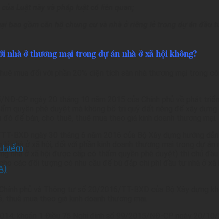
 của Luật này và pháp luật có liên quan;
ại bao gồm căn hộ chung cư và nhà ở riêng lẻ trong dự án đầu 
ới nhà ở thương mại trong dự án nhà ở xã hội không?
uê mua đối với phần 20% diện tích sàn nhà thương mại trong cô
5/NĐ-CP ngày 20 tháng 10 năm 2015 của Chính phủ về phát triển v
hẩm quyền phê duyệt mà không bố trí quỹ đất riêng để xây dựng 
 đó để bán, cho thuê, thuê mua theo giá kinh doanh thương mại.
6/TT-BXD ngày 30 tháng 6 năm 2016 của Bộ Xây dựng hướng dẫn
ý nhà ở xã hội, đối với phần kinh doanh thương mại trong dự án n
o Hiểm
g nhà ở xã hội được cấp có thẩm quyền phê duyệt) thì chủ đầu 
ho các đối tượng có nhu cầu để bù đắp chi phí đầu tư nhà ở xã h
A)
Chính phủ và Thông tư số 20/2016/TT-BXD của Bộ Xây dựng khôn
uê, thuê mua theo giá kinh doanh thương mại.
 2014; khoản 1 Điều 75 Nghị định số 99/2015/NĐ-CP ngày 20/10/2