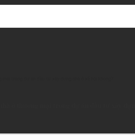
ình Đường 2, Phường Dĩ An, thành phố Hồ Chí Minh.
mại trong dự án đầu tư xây dựng nhà ở xã hội không?
nhà ở thương mại trong dự án đầu tư xây dựn