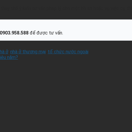
hay thế ý kiến tư vấn pháp lý cho một hồ sơ hoặc vụ việc cụ th
0903.958.588
để được tư vấn.
nhà ở
,
nhà ở thương mại
,
tổ chức nước ngoài
.
hiêu năm?