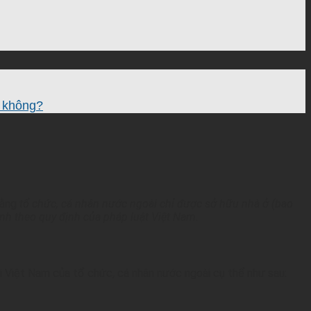
i không?
rằng
tổ chức, cá nhân nước ngoài chỉ được sở hữu nhà ở (bao
nh theo quy định của pháp luật Việt Nam.
i Việt Nam của tổ chức, cá nhân nước ngoài cụ thể như sau: