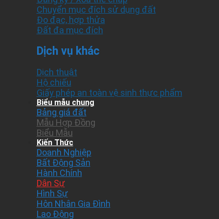
Chuyển mục đích sử dụng đất
Đo đạc, hợp thửa
Đất đa mục đích
Dịch vụ khác
Dịch thuật
Hộ chiếu
Giấy phép an toàn vệ sinh thực phẩm
Biểu mẫu chung
Bảng giá đất
Mẫu Hợp Đồng
Biểu Mẫu
Kiến Thức
Doanh Nghiệp
Bất Động Sản
Hành Chính
Dân Sự
Hình Sự
Hôn Nhân Gia Đình
Lao Động