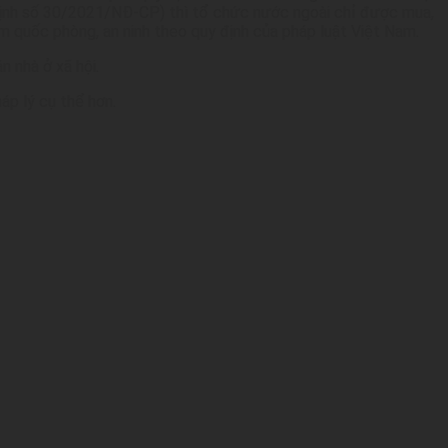
 định số 30/2021/NĐ-CP) thì tổ chức nước ngoài chỉ được mua,
m quốc phòng, an ninh theo quy định của pháp luật Việt Nam.
n nhà ở xã hội.
áp lý cụ thể hơn.