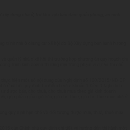
tư xây dựng nhà ở, trừ khu vực bảo đảm quốc phòng, an ninh
ng trình nhà ở chung cư xã hội do Bộ Xây dựng ban hành hướng
à quản lý nhà ở xã hội thì trường hợp phương án quy hoạch chi
công trình kinh doanh thương mại trong phạm vi dự án thì chủ
 thực hiện một số nội dung của Nghị định số 100/2015/NĐ-CP
hà ở xã hội quy định tại điểm b và c khoản 1 Điều 9 Nghị định
tư được bán, cho thuê, cho thuê mua theo giá kinh doanh
ội, góp phần giảm giá bán, giá cho thuê, giá cho thuê mua nhà ở
g quy định hạn chế về đối tượng được mua, thuê, thuê mua
015 của Chính phủ quy định chi tiết và hướng dẫn thi hành một