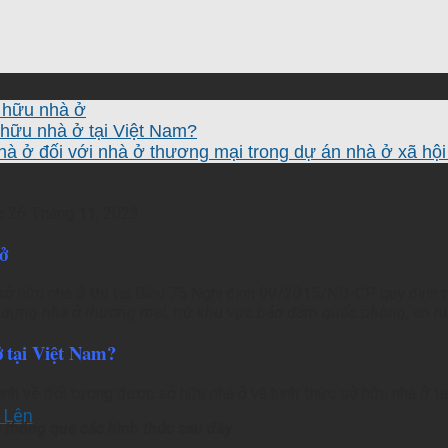
 hữu nhà ở
 hữu nhà ở tại Việt Nam?
à ở đối với nhà ở thương mại trong dự án nhà ở xã hộ
:
26 Tháng 11, 2023
ở
sở hữu nhà ở thì tại Điều 75 Nghị định 99/2015/NĐ-CP quy định 
y dựng nhà ở thương mại, trừ khu vực bảo đảm quốc phòng, an ni
ở tại Việt Nam?
ịnh về đối tượng được sở hữu nhà ở và hình thức sở hữu nhà ở tạ
 Lên
m thông qua các hình thức sau đây