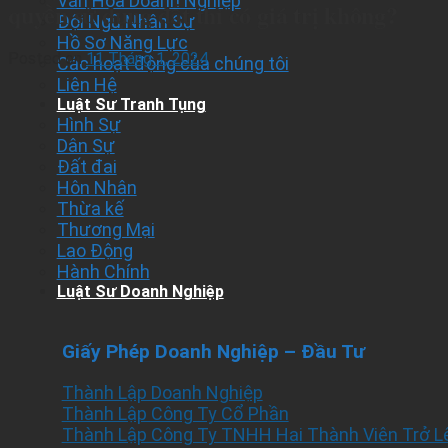
Văn Hóa Doanh Nghiệp
quyền sử dụng đất thì có giá trị không?
Đội Ngũ Nhân Sự
Hồ Sơ Năng Lực
Posted on
11 Tháng 1, 2024
Các hoạt động của chúng tôi
Liên Hệ
Luật Sư Tranh Tụng
Hình Sự
Dân Sự
Đất đai
Hôn Nhân
Thừa kế
Thương Mại
Lao Động
Hành Chính
Luật Sư Doanh Nghiệp
Giấy Phép Doanh Nghiệp – Đầu Tư
Thành Lập Doanh Nghiệp
Thành Lập Công Ty Cổ Phần
Thành Lập Công Ty TNHH Hai Thành Viên Trở L