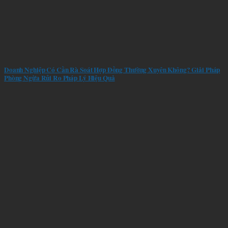
Doanh Nghiệp Có Cần Rà Soát Hợp Đồng Thường Xuyên Không? Giải Pháp
Phòng Ngừa Rủi Ro Pháp Lý Hiệu Quả