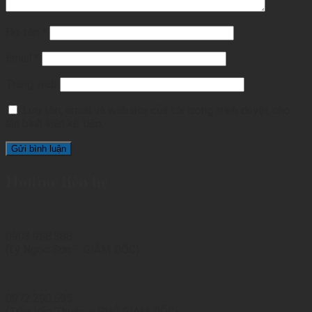
Họ tên
*
Email
*
Trang web
Lưu tên, email và website của tôi trong trình duyệt cho
lần bình luận kế tiếp.
Hotline liên hệ
0903.958.588
(Lý Ngọc Sơn – GIÁM ĐỐC)
0972.290.595
(Trần Văn Thuận – PHÓ GIÁM ĐỐC)