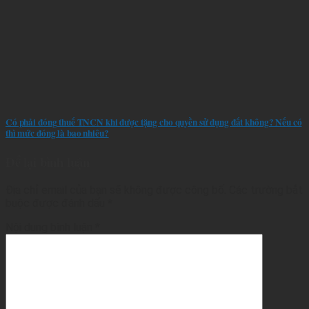
Có phải đóng thuế TNCN khi được tặng cho quyền sử dụng đất không? Nếu có
thì mức đóng là bao nhiêu?
Để lại bình luận
Địa chỉ email của bạn sẽ không được công bố.
Các trường bắt
buộc được đánh dấu
*
Nội dung bình luận
*