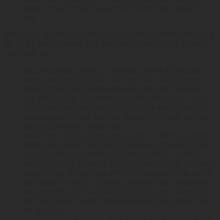
điểm 4 mục III của Phụ lục số 01 kèm theo Thông tư
lý
này.
Mảnh trích đo địa chính được đánh số thứ tự mảnh bằng số Ả
rập từ 01 đến hết trong một năm trong phạm vi đơn vị hành
chính cấp xã.
Việc thực hiện trích đo và trình bày, chỉnh lý thửa đất
trong mảnh trích đo thực hiện như đối với đối tượng là
thửa đất trên bản đồ địa chính quy định tại Thông tư
này. Khi trích đo địa chính từ hai thửa đất trở lên trong
cùng một thời điểm mà có thể thể hiện trong phạm vi
của cùng một mảnh trích đo địa chính thì phải thể hiện
trong một mảnh, trích đo đó.
Mảnh trích đo địa chính dạng số có thể được xây dựng
bằng nhiều phần mềm ứng dụng khác nhau nhưng tệp
tin sản phẩm hoàn thành phải được chuyển về khuôn
dạng file *.dgn. Ngoài ra, khi thực hiện trích đo địa chính
trong hệ tọa độ quốc gia VN-2000 còn phải nhập đầy đủ
các thông tin mô tả về dữ liệu (siêu dữ liệu, metadata)
theo quy định kỹ thuật về chuẩn dữ liệu địa chính của
Bộ Tài nguyên và Môi trường kèm theo từng mảnh trích
đo địa chính.
Mảnh trích đo địa chính dạng giấy được in trên khổ giấy