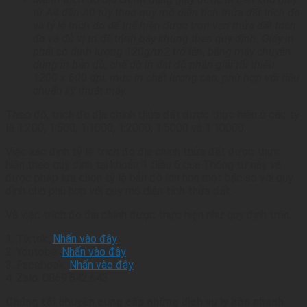
từ A4 đến A0 tùy theo quy mô diện tích thửa đất trích đo
và tỷ lệ trích đo để thể hiện được trọn vẹn thửa đất trích
đo và đủ vị trí để trình bày khung theo quy định. Giấy in
phải có định lượng 120g/m2 trở lên, bằng máy chuyên
dụng in bản đồ, chế độ in đạt độ phân giải tối thiểu
1200 x 600 dpi, mực in chất lượng cao, phù hợp với tiêu
chuẩn kỹ thuật máy.
Theo đó, trích đo địa chính thửa đất được thực hiện ở các tỷ
lệ 1:200, 1:500, 1:1000, 1:2000, 1:5000 và 1:10000.
Việc xác định tỷ lệ trích đo địa chính thửa đất được thực
hiện theo quy định tại khoản 1 Điều 6 của Thông tư này và
được phép lựa chọn tỷ lệ bản đồ lớn hơn một bậc so với quy
định cho phù hợp với quy mô diện tích thửa đất.
Và việc trích đo địa chính được thực hiện như quy định trên.
1. Tiktok:
Nhấn vào đây
2. Youtobe:
Nhấn vào đây
3. Facebook:
Nhấn vào đây
4. Zalo: 0869.642.643
Chúng tôi chuyên cung cấp những dịch vụ ly hôn nhanh