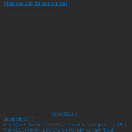
(
nhấn vào đây để xem chi tiêt
) Ly hôn thuận tình, Ly hôn
đơn phương, Ly hôn quốc tế.
Đánh giá post
Lưu ý pháp lý:
Nội dung này mang tính tham khảo chung,
không thay thế ý kiến tư vấn pháp lý cho một hồ sơ hoặc vụ
việc cụ thể.
This entry was Đăng tại
Công Chứng
and tagged
luatdatdai2013
.
Vượt Qua Điểm Mù của CEO về Sản Xuất và Nghiên Cứu Phát
Triển (R&D): Chiến Lược Cho Sự Đổi Mới và Cạnh Tranh