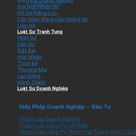
Văn Hóa Doanh Nghiệp
Posted on
6 Tháng 8, 2024
Đội Ngũ Nhân Sự
Hồ Sơ Năng Lực
Các hoạt động của chúng tôi
Liên Hệ
Luật Sư Tranh Tụng
Hình Sự
Dân Sự
Đất đai
Hôn Nhân
Thừa kế
Thương Mại
Lao Động
Hành Chính
Luật Sư Doanh Nghiệp
Giấy Phép Doanh Nghiệp – Đầu Tư
Thành Lập Doanh Nghiệp
Thành Lập Công Ty Cổ Phần
Thành Lập Công Ty TNHH Hai Thành Viên Trở L