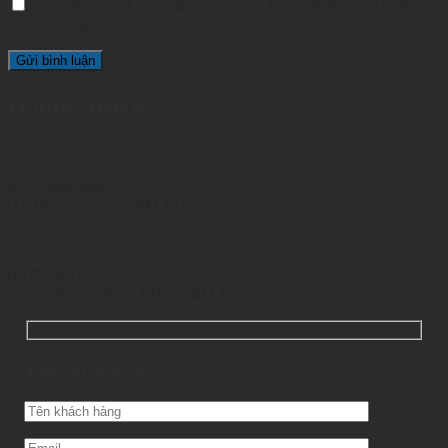
Lưu tên, email và website của tôi trong trình duyệt cho
lần bình luận kế tiếp.
Hotline liên hệ
0903.958.588
(Lý Ngọc Sơn – GIÁM ĐỐC)
0972.290.595
(Trần Văn Thuận – PHÓ GIÁM ĐỐC)
Yêu cầu dịch vụ