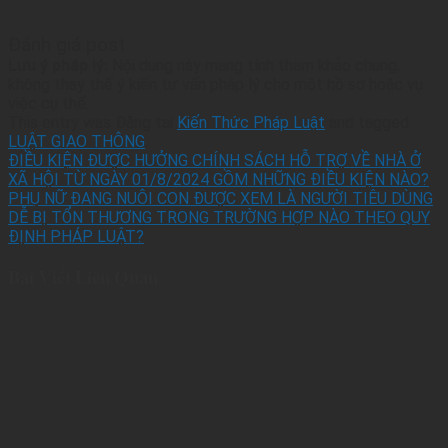
Đánh giá post
Lưu ý pháp lý:
Nội dung này mang tính tham khảo chung,
không thay thế ý kiến tư vấn pháp lý cho một hồ sơ hoặc vụ
việc cụ thể.
This entry was Đăng tại
Kiến Thức Pháp Luật
and tagged
LUẬT GIAO THÔNG
.
ĐIỀU KIỆN ĐƯỢC HƯỞNG CHÍNH SÁCH HỖ TRỢ VỀ NHÀ Ở
XÃ HỘI TỪ NGÀY 01/8/2024 GỒM NHỮNG ĐIỀU KIỆN NÀO?
PHỤ NỮ ĐANG NUÔI CON ĐƯỢC XEM LÀ NGƯỜI TIÊU DÙNG
DỄ BỊ TỔN THƯƠNG TRONG TRƯỜNG HỢP NÀO THEO QUY
ĐỊNH PHÁP LUẬT?
Bài Viết Liên Quan