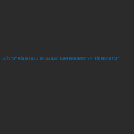
Giấy vay tiền hết hiệu lực khi nào? Khởi kiện người vay tiền không trả?