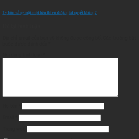
Ly hôn vắng mặt một bên thì có được giải quyết không?
Để lại bình luận
Địa chỉ email của bạn sẽ không được công bố.
Các trường bắt
buộc được đánh dấu
*
Nội dung bình luận
*
Họ tên
*
Email
*
Trang web