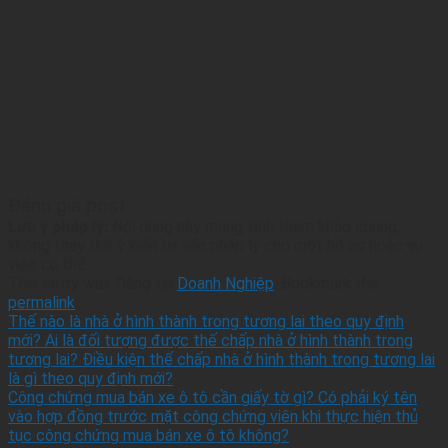
Đánh giá post
Lưu ý pháp lý:
Nội dung này mang tính tham khảo chung,
không thay thế ý kiến tư vấn pháp lý cho một hồ sơ hoặc vụ
việc cụ thể.
This entry was Đăng tại
Doanh Nghiệp
. Bookmark the
permalink
.
Thế nào là nhà ở hình thành trong tương lai theo quy định
mới? Ai là đối tượng được thế chấp nhà ở hình thành trong
tương lai? Điều kiện thế chấp nhà ở hình thành trong tương lai
là gì theo quy định mới?
Công chứng mua bán xe ô tô cần giấy tờ gì? Có phải ký tên
vào hợp đồng trước mặt công chứng viên khi thực hiện thủ
tục công chứng mua bán xe ô tô không?