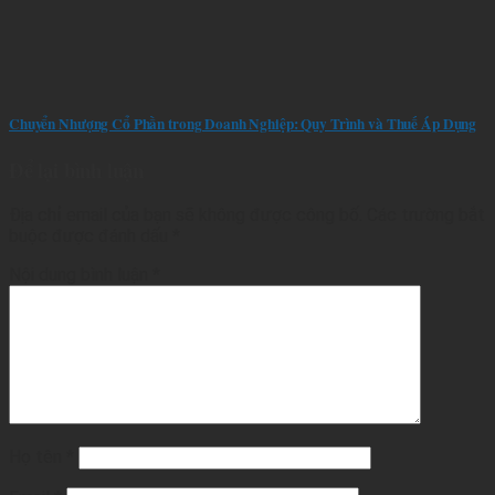
Chuyển Nhượng Cổ Phần trong Doanh Nghiệp: Quy Trình và Thuế Áp Dụng
Để lại bình luận
Địa chỉ email của bạn sẽ không được công bố.
Các trường bắt
buộc được đánh dấu
*
Nội dung bình luận
*
Họ tên
*