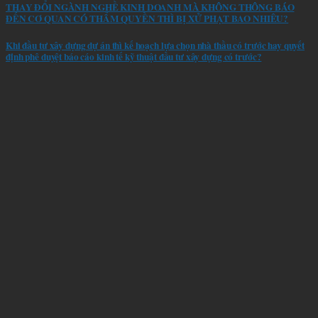
THAY ĐỔI NGÀNH NGHỀ KINH DOANH MÀ KHÔNG THÔNG BÁO
ĐẾN CƠ QUAN CÓ THẨM QUYỀN THÌ BỊ XỬ PHẠT BAO NHIÊU?
Khi đầu tư xây dựng dự án thì kế hoạch lựa chọn nhà thầu có trước hay quyết
định phê duyệt báo cáo kinh tế kỹ thuật đầu tư xây dựng có trước?