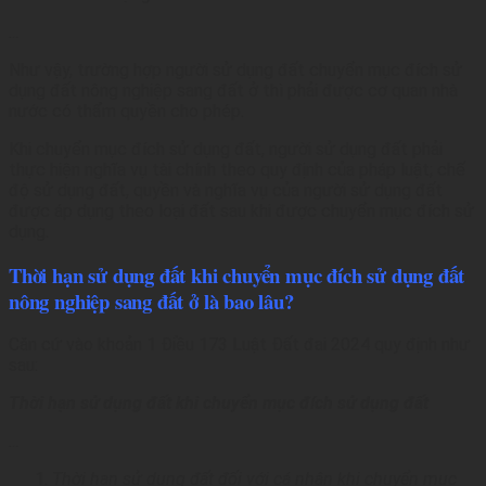
…
Như vậy, trường hợp người sử dụng đất chuyển mục đích sử
dụng đất nông nghiệp sang đất ở thì phải được cơ quan nhà
nước có thẩm quyền cho phép.
Khi chuyển mục đích sử dụng đất, người sử dụng đất phải
thực hiện nghĩa vụ tài chính theo quy định của pháp luật; chế
độ sử dụng đất, quyền và nghĩa vụ của người sử dụng đất
được áp dụng theo loại đất sau khi được chuyển mục đích sử
dụng.
Thời hạn sử dụng đất khi chuyển mục đích sử dụng đất
nông nghiệp sang đất ở là bao lâu?
Căn cứ vào khoản 1 Điều 173 Luật Đất đai 2024 quy định như
sau:
Thời hạn sử dụng đất khi chuyển mục đích sử dụng đất
…
Thời hạn sử dụng đất đối với cá nhân khi chuyển mục