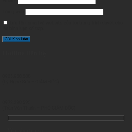
Email
*
Trang web
Lưu tên, email và website của tôi trong trình duyệt cho
lần bình luận kế tiếp.
Hotline liên hệ
0903.958.588
(Lý Ngọc Sơn – GIÁM ĐỐC)
0972.290.595
(Trần Văn Thuận – PHÓ GIÁM ĐỐC)
Yêu cầu dịch vụ