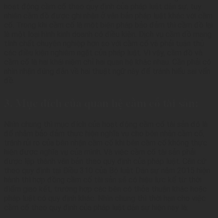
hoạt động cầm cố theo quy định của pháp luật dân sự, tuy
nhiên cầm đồ được ghi nhận ở văn bản pháp luật khác với cầm
cố. Trong khi cầm cố là một biện pháp bảo đảm thì cầm đồ lại
là một loại hình kinh doanh có điều kiện. Dịch vụ cầm đồ mang
tính chất chuyên nghiệp hơn so với cầm cố và phải tuân thủ
các điều kiện nghiêm ngặt của pháp luật. Vì vậy, cầm đồ và
cầm cố là hai khái niệm chỉ hai quan hệ khác nhau. Cần phải có
nhìn nhận đúng đắn về hai thuật ngữ này để tránh hiểu sai vấn
đề.
3. Mục đích của quan hệ cầm cố tài sản:
Nhìn chung thì mục đích của hoạt động cầm cố tài sản đó là
để nhằm bảo đảm thực hiện nghĩa vụ cho bên nhận cầm cố,
tránh rủi ro của bên nhận cầm cố khi bên cầm cố không thực
hiện được nghĩa vụ của mình. Và việc cầm cố tài sản phải
được lập thành văn bản theo quy định của pháp luật. Căn cứ
theo quy định tại Điều 310 của Bộ luật Dân sự năm 2015 hiện
hành thì hợp đồng cầm cố tài sản sẽ có hiệu lực kể từ thời
điểm giao kết, trường hợp các bên có thỏa thuận khác hoặc
pháp luật có quy định khác. Nhìn chung thì thời hạn cho việc
cầm cố theo quy định của pháp luật dân sự hiện nay là: