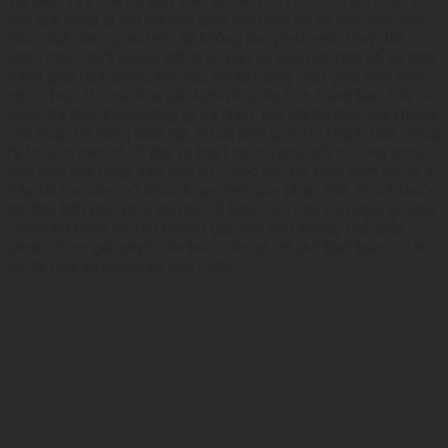
tại Điều 131 của Bộ luật Dân sự năm 2015 thì có ghi nhận về
hậu quả pháp lý đối với các giao dịch dân sự vô hiệu như sau:
Giao dịch dân sự vô hiệu sẽ không làm phát sinh, thay đổi
hoặc chấm dứt quyền nghĩa vụ dân sự của các bên kể từ thời
điểm giao dịch được xác lập, khi xét thấy một giao dịch dân
sự vô hiệu thì các bên cần khôi phục lại tình trạng ban đầu và
hoàn trả cho nhau những gì đã nhận. Đối với trường hợp không
thể hoàn trả bằng hiện vật thì sẽ phải quy đổi thành tiền, ngoài
ra thì bên nào có lỗi gây ra thiệt hại thì phải bồi thường theo
quy định của pháp luật dân sự. Theo đó, khi tiệm cầm đồ tự ý
bán tài sản cầm cố trái với quy định của pháp luật thì sẽ thuộc
trường hợp giao dịch dân sự vô hiệu. Các bên cần ngồi lại thỏa
thuận với nhau để tìm hướng giải, nếu như không thể thỏa
thuận được giải quyết thì bên cầm cố có thể khởi kiện ra tòa
án để bảo vệ quyền lợi của mình.