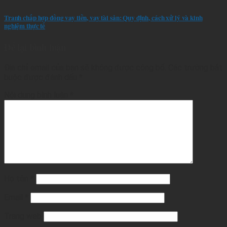
Tranh chấp hợp đồng vay tiền, vay tài sản: Quy định, cách xử lý và kinh
nghiệm thực tế
Để lại bình luận
Địa chỉ email của bạn sẽ không được công bố.
Các trường bắt
buộc được đánh dấu
*
Nội dung bình luận
*
Họ tên
*
Email
*
Trang web