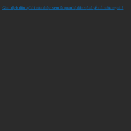
Giao dịch dân sự khi nào được xem là quan hệ dân sự có yếu tố nước ngoài?