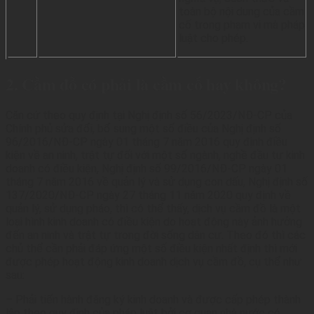
toàn bộ nội dung của cầm
cố trong phạm vi mà pháp
luật cho phép.
2. Cầm đồ có phải là cầm cố hay không?
Căn cứ theo quy định tại
Nghị định số 56/2023/NĐ-CP của
Chính phủ sửa đổi, bổ sung một số điều của Nghị định số
96/2016/NĐ-CP ngày 01 tháng 7 năm 2016 quy định điều
kiện về an ninh, trật tự đối với một số ngành, nghề đầu tư kinh
doanh có điều kiện, Nghị định số 99/2016/NĐ-CP ngày 01
tháng 7 năm 2016 về quản lý và sử dụng con dấu, Nghị định số
137/2020/NĐ-CP ngày 27 tháng 11 năm 2020 quy định về
quản lý, sử dụng pháo, thì có thể thấy, dịch vụ cầm đồ là một
loại hình kinh doanh có điều kiện do hoạt động này ảnh hưởng
đến an ninh và trật tự trong đời sống dân cư. Theo đó thì các
chủ thể cần phải đáp ứng một số điều kiện nhất định thì mới
được phép hoạt động kinh doanh dịch vụ cầm đồ, cụ thể như
sau:
– Phải tiến hành đăng ký kinh doanh và được cấp phép thành
lập theo quy định của pháp luật bởi cơ quan nhà nước có