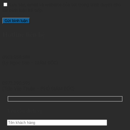
Lưu tên, email và website của tôi trong trình duyệt cho
lần bình luận kế tiếp.
Hotline liên hệ
0903.958.588
(Lý Ngọc Sơn – GIÁM ĐỐC)
0972.290.595
(Trần Văn Thuận – PHÓ GIÁM ĐỐC)
Yêu cầu dịch vụ