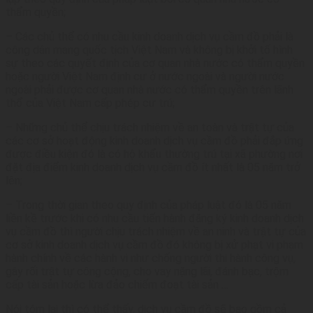
thẩm quyền;
– Các chủ thể có nhu cầu kinh doanh dịch vụ cầm đồ phải là
công dân mang quốc tịch Việt Nam và không bị khởi tố hình
sự theo các quyết định của cơ quan nhà nước có thẩm quyền
hoặc người Việt Nam định cư ở nước ngoài và người nước
ngoài phải được cơ quan nhà nước có thẩm quyền trên lãnh
thổ của Việt Nam cấp phép cư trú;
– Những chủ thể chịu trách nhiệm về an toàn và trật tự của
các cơ sở hoạt động kinh doanh dịch vụ cầm đồ phải đắp ứng
được điều kiện đó là có hộ khẩu thường trú tại xã phường nơi
đặt địa điểm kinh doanh dịch vụ cầm đồ ít nhất là 05 năm trở
lên;
– Trong thời gian theo quy định của pháp luật đó là 05 năm
liền kề trước khi có nhu cầu tiến hành đăng ký kinh doanh dịch
vụ cầm đồ thì người chịu trách nhiệm về an ninh và trật tự của
cơ sở kinh doanh dịch vụ cầm đồ đó không bị xử phạt vi phạm
hành chính về các hành vi như chống người thi hành công vụ,
gây rối trật tự công cộng, cho vay nặng lãi, đánh bạc, trộm
cấp tài sản hoặc lừa đảo chiếm đoạt tài sản …
Nói tóm lại thì có thể thấy, dịch vụ cầm đồ sẽ bao gồm cả