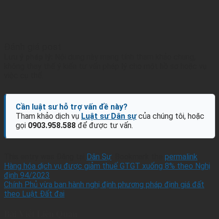
Đánh giá post
Lưu ý pháp lý:
Nội dung này mang tính tham khảo chung,
không thay thế ý kiến tư vấn pháp lý cho một hồ sơ hoặc vụ
việc cụ thể.
Cần luật sư hỗ trợ vấn đề này?
Tham khảo dịch vụ
Luật sư Dân sự
của chúng tôi, hoặc
gọi
0903.958.588
để được tư vấn.
This entry was Đăng tại
Dân Sự
. Bookmark the
permalink
.
Hàng hóa dịch vụ được giảm thuế GTGT xuống 8% theo Nghị
định 94/2023
Chính Phủ vừa ban hành nghị định phương pháp định giá đất
theo Luật Đất đai
Bài Viết Liên Quan