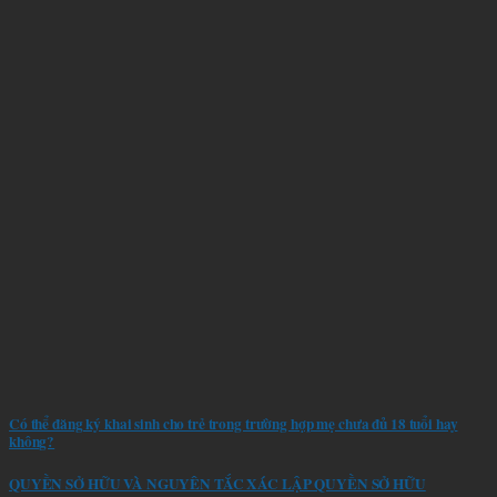
Có thể đăng ký khai sinh cho trẻ trong trường hợp mẹ chưa đủ 18 tuổi hay
không?
QUYỀN SỞ HỮU VÀ NGUYÊN TẮC XÁC LẬP QUYỀN SỞ HỮU