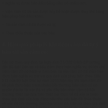
– Nghĩa vụ được bảo đảm bằng cầm cố chấm dứt;
– Việc cầm cố tài sản được hủy bỏ hoặc được thay thế bằng
biện pháp bảo đảm khác;
– Tài sản cầm cố đã được xử lý;
– Theo thỏa thuận của các bên.
4. Hậu quả pháp lý khi tiệm cầm đồ tự ý
bán tài sản cầm cố:
Căn cứ theo quy định tại Nghị định 21/2021/NĐ-CP hướng
dẫn Bộ luật Dân sự về bảo đảm thực hiện nghĩa vụ, thì khi chủ
tiệm cầm đồ có hành vi đem bán tài sản cầm cố để đảm bảo
thực hiện nghĩa vụ trái với quy định của pháp luật theo Điều
313 của Bộ luật Dân sự năm 2015 hiện nay thì tiệm cầm đồ
sẽ phải thực hiện trách nhiệm bồi thường, bên cầm cố có
quyền đòi lại tài sản đó và yêu cầu bên nhận cầm cố bồi
thường thiệt hại dựa trên thiệt hại thực tế đã xảy ra hoặc
theo quy định của hợp đồng nếu như các bên đã thỏa thuận
về vấn đề bồi thường thiệt hại trước đó. Căn cứ theo quy định