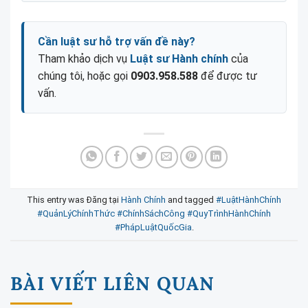
Cần luật sư hỗ trợ vấn đề này?
Tham khảo dịch vụ
Luật sư Hành chính
của
chúng tôi, hoặc gọi
0903.958.588
để được tư
vấn.
This entry was Đăng tại
Hành Chính
and tagged
#LuậtHànhChính
#QuảnLýChínhThức #ChínhSáchCông #QuyTrìnhHànhChính
#PhápLuậtQuốcGia
.
BÀI VIẾT LIÊN QUAN