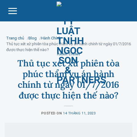
Skip
to
content
Trang chủ
Blog
Hành Chính
Thủ tục xét xử phiên tòa phúc thẩm vụ án hành chính từ ngày 01/7/2016
được thực hiện thế nào?
HÀNH CHÍNH
Thủ tục xét xử phiên tòa
phúc thẩm vụ án hành
chính từ ngày 01/7/2016
được thực hiện thế nào?
POSTED ON
14 THÁNG 11, 2023