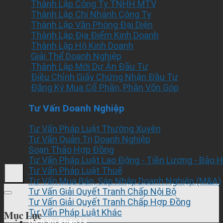
Thành Lập Công Ty TNHH MTV
Thành Lập Chi Nhánh Công Ty
Thành Lập Văn Phòng Đại Diện
Thành Lập Địa Điểm Kinh Doanh
Thành Lập Hộ Kinh Doanh
Giải Thể Doanh Nghiệp
Thành Lập Mới Dự Án Đầu Tư
Điều Chỉnh Giấy Chứng Nhận Đầu Tư
Đăng Ký Mua Cổ Phần, Phần Vốn Góp
Tư Vấn Doanh Nghiệp
Tư Vấn Pháp Luật Thường Xuyên
Tư Vấn Quản Trị Doanh Nghiệp
Soạn Thảo Hợp Đồng
Tư Vấn Pháp Luật Lao Động - Tiền Lương - Bảo 
Tư Vấn Pháp Luật Thuế
Tư Vấn Mua Bán, Sáp Nhập Doanh Nghiệp (M&A)
Tư Vấn Giải Quyết Tranh Chấp Nội Bộ
Tư Vấn Giải Quyết Tranh Chấp Hợp Đồng
Tư Vấn Pháp Luật Khác
Mục Lục
Dịch Vụ Pháp Lý