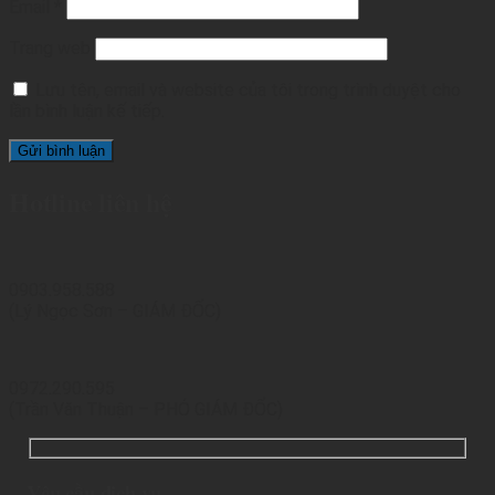
Email
*
Trang web
Lưu tên, email và website của tôi trong trình duyệt cho
lần bình luận kế tiếp.
Hotline liên hệ
0903.958.588
(Lý Ngọc Sơn – GIÁM ĐỐC)
0972.290.595
(Trần Văn Thuận – PHÓ GIÁM ĐỐC)
Yêu cầu dịch vụ