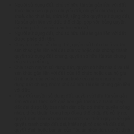
Người sử dụng đất, chủ sở hữu tài sản gắn liền với đất
thực hiện các quyền chuyển đổi, chuyển nhượng, cho
thuê, cho thuê lại, thừa kế, tặng cho quyền sử dụng đất,
tài sản gắn liền với đất; thế chấp, góp vốn bằng quyền
sử dụng đất, tài sản gắn liền với đất;
Người sử dụng đất, chủ sở hữu tài sản gắn liền với đất
được phép đổi tên;
Chuyển quyền sử dụng đất, quyền sở hữu nhà ở và tài
sản khác gắn liền với đất của vợ hoặc của chồng thành
quyền sử dụng đất chung, quyền sở hữu tài sản chung
của vợ và chồng;
Chia tách quyền sử dụng đất, quyền sở hữu nhà ở và tài
sản khác gắn liền với đất của tổ chức hoặc của hộ gia
đình hoặc của vợ và chồng hoặc của nhóm người sử
dụng đất chung, nhóm chủ sở hữu tài sản chung gắn liền
với đất;
Thay đổi quyền sử dụng đất, quyền sở hữu tài sản gắn
liền với đất theo kết quả hòa giải thành về tranh chấp
đất đai được Ủy ban nhân dân cấp có thẩm quyền công
nhận; thỏa thuận trong hợp đồng thế chấp để xử lý nợ;
quyết định của cơ quan nhà nước có thẩm quyền về giải
quyết tranh chấp đất đai, khiếu nại, tố cáo về đất đai,
quyết định hoặc bản án của Tòa án nhân dân, quyết định