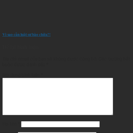
Vì sao cần luật sư bào chữa?!
Để lại bình luận
Địa chỉ email của bạn sẽ không được công bố.
Các trường bắt
buộc được đánh dấu
*
Nội dung bình luận
*
Họ tên
*