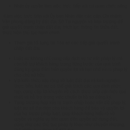
Nhận ủy quyền làm việc trực tiếp với cơ quan chức năng
-Làm việc trực tiếp với Ủy ban Nhân dân các cấp, Chi nhánh
Văn phòng đăng ký đất đai, Sở Tài nguyên và Môi trường để
giải quyết tranh chấp đất đai, trích lục thông tin thửa đất,
thực hiện thủ tục hành chính.
Tham gia tố tụng tại Tòa án các cấp giải quyết tranh
chấp đất đai.
Luật sư không chỉ cung cấp dịch vụ tư vấn pháp lý mà
còn hỗ trợ khách hàng trong từng bước của quá trình
đăng ký, giúp đảm bảo quyền lợi và hạn chế rủi ro pháp lý
cho chủ sở hữu.
Với kiến thức sâu rộng về luật đất đai và kinh nghiệm
thực tiễn, luật sư có thể giải thích các quy định phức
tạp, cung cấp lời khuyên về cách thức tiếp cận hiệu quả
nhất và hỗ trợ trong việc chuẩn bị hồ sơ đăng ký.
Tong trường hợp xảy ra tranh chấp hoặc vấn đề pháp lý,
luật sư sẽ đại diện cho khách hàng để bảo vệ quyền lợi
của họ trước pháp luật, giúp khách hàng hiểu rõ về
quyền và nghĩa vụ liên quan đến quyền sử dụng đất,
cũng như các thủ tục pháp lý khác như chuyển nhượng,