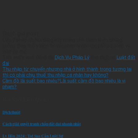
Đánh giá post
Lưu ý pháp lý:
Nội dung này mang tính tham khảo chung,
không thay thế ý kiến tư vấn pháp lý cho một hồ sơ hoặc vụ
việc cụ thể.
This entry was Đăng tại
Dịch Vụ Pháp Lý
and tagged
Luật đất
đai
.
Thu nhập từ chuyển nhượng nhà ở hình thành trong tương lai
thì có phải chịu thuế thu nhập cá nhân hay không?
Cầm đồ lãi suất bao nhiêu?Lãi suất cầm đồ bao nhiêu là vi
phạm?
Bài Viết Liên Quan
Dịch thuật
Cách giải quyết tranh chấp đất đai nhanh nhất
Ly Hôn 2024 : Tại Sao Cần Luật Sư