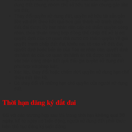
dụng đất chung, nhóm chủ sở hữu tài sản chung gắn liền
với đất;
Thay đổi quyền sử dụng đất, quyền sở hữu tài sản gắn
liền với đất theo kết quả hòa giải thành về tranh chấp
đất đai được Ủy ban nhân dân cấp có thẩm quyền công
nhận; thỏa thuận trong hợp đồng thế chấp để xử lý nợ;
quyết định của cơ quan nhà nước có thẩm quyền về giải
quyết tranh chấp đất đai, khiếu nại, tố cáo về đất đai,
quyết định hoặc bản án của Tòa án nhân dân, quyết định
thi hành án của cơ quan thi hành án đã được thi hành;
văn bản công nhận kết quả đấu giá quyền sử dụng đất
phù hợp với pháp luật;
Xác lập, thay đổi hoặc chấm dứt quyền sử dụng hạn chế
thửa đất liền kề;
Có thay đổi về những hạn chế quyền của người sử dụng
đất.
Thời hạn đăng ký đất đai
Đối với các trường hợp sau thì trong thời hạn
không quá 30
ngày
, kể từ ngày có biến động, người sử dụng đất phải thực
hiện thủ tục đăng ký biến động: