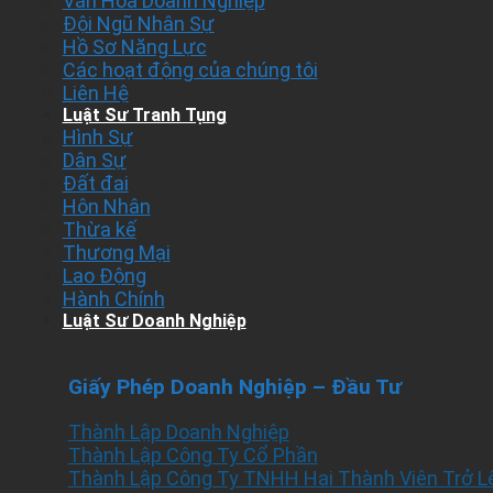
Văn Hóa Doanh Nghiệp
Đội Ngũ Nhân Sự
Hồ Sơ Năng Lực
Các hoạt động của chúng tôi
Liên Hệ
Luật Sư Tranh Tụng
Hình Sự
Dân Sự
Đất đai
Hôn Nhân
Thừa kế
Thương Mại
Lao Động
Hành Chính
Luật Sư Doanh Nghiệp
Giấy Phép Doanh Nghiệp – Đầu Tư
Thành Lập Doanh Nghiệp
Thành Lập Công Ty Cổ Phần
Thành Lập Công Ty TNHH Hai Thành Viên Trở L