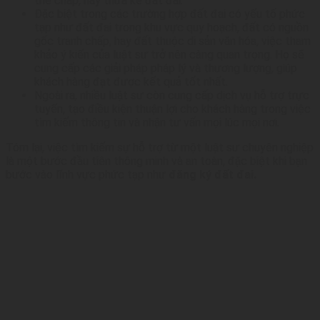
thế chấp, hay thừa kế đất đai.
Đặc biệt trong các trường hợp đất đai có yếu tố phức
tạp như đất đai trong khu vực quy hoạch, đất có nguồn
gốc tranh chấp, hay đất thuộc di sản văn hóa, việc tham
khảo ý kiến của luật sư trở nên càng quan trọng. Họ sẽ
cung cấp các giải pháp pháp lý và thương lượng, giúp
khách hàng đạt được kết quả tốt nhất.
Ngoài ra, nhiều luật sư còn cung cấp dịch vụ hỗ trợ trực
tuyến, tạo điều kiện thuận lợi cho khách hàng trong việc
tìm kiếm thông tin và nhận tư vấn mọi lúc mọi nơi.
Tóm lại, việc tìm kiếm sự hỗ trợ từ một luật sư chuyên nghiệp
là một bước đầu tiên thông minh và an toàn, đặc biệt khi bạn
bước vào lĩnh vực phức tạp như
đăng ký đất đai.