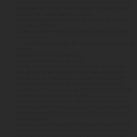
thuê, cho thuê lại, thừa kế, tặng cho quyền sử dụng đất,
tài sản gắn liền với đất; thế chấp, góp vốn bằng quyền
sử dụng đất, tài sản gắn liền với đất;
Người sử dụng đất, chủ sở hữu tài sản gắn liền với đất
được phép đổi tên;
Có thay đổi về hình dạng, kích thước, diện tích, số hiệu,
địa chỉ thửa đất;
Có thay đổi về tài sản gắn liền với đất so với nội dung đã
đăng ký;
Chuyển mục đích sử dụng đất;
Có thay đổi thời hạn sử dụng đất;
Chuyển từ hình thức Nhà nước cho thuê đất thu tiền
thuê đất hàng năm sang hình thức thuê đất thu tiền
một lần cho cả thời gian thuê; từ hình thức Nhà nước
giao đất không thu tiền sử dụng đất sang hình thức
thuê đất; từ thuê đất sang giao đất có thu tiền sử dụng
đất theo quy định của Luật Đất đai.
Chuyển quyền sử dụng đất, quyền sở hữu nhà ở và tài
sản khác gắn liền với đất của vợ hoặc của chồng thành
quyền sử dụng đất chung, quyền sở hữu tài sản chung
của vợ và chồng;
Chia tách quyền sử dụng đất, quyền sở hữu nhà ở và tài
sản khác gắn liền với đất của tổ chức hoặc của hộ gia
đình hoặc của vợ và chồng hoặc của nhóm người sử