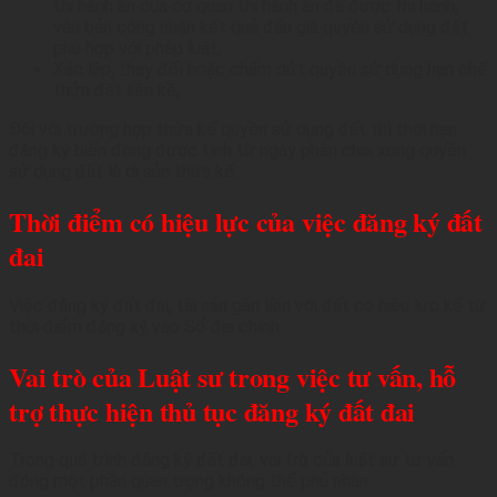
thi hành án của cơ quan thi hành án đã được thi hành;
văn bản công nhận kết quả đấu giá quyền sử dụng đất
phù hợp với pháp luật;
Xác lập, thay đổi hoặc chấm dứt quyền sử dụng hạn chế
thửa đất liền kề;
Đối với trường hợp thừa kế quyền sử dụng đất thì thời hạn
đăng ký biến động được tính từ ngày phân chia xong quyền
sử dụng đất là di sản thừa kế.
Thời điểm có hiệu lực của việc đăng ký đất
đai
Việc đăng ký đất đai, tài sản gắn liền với đất có hiệu lực kể từ
thời điểm đăng ký vào Sổ địa chính.
Vai trò của Luật sư trong việc tư vấn, hỗ
trợ thực hiện thủ tục đăng ký đất đai
Trong quá trình đăng ký đất đai, vai trò của luật sư tư vấn
đóng một phần quan trọng không thể phủ nhận: