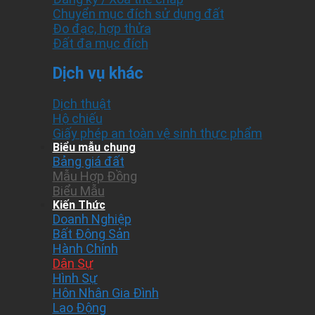
Chuyển mục đích sử dụng đất
Đo đạc, hợp thửa
Đất đa mục đích
Dịch vụ khác
Dịch thuật
Hộ chiếu
Giấy phép an toàn vệ sinh thực phẩm
Biểu mẫu chung
Bảng giá đất
Mẫu Hợp Đồng
Biểu Mẫu
Kiến Thức
Doanh Nghiệp
Bất Động Sản
Hành Chính
Dân Sự
Hình Sự
Hôn Nhân Gia Đình
Lao Động