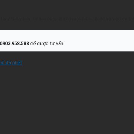
hay thế ý kiến tư vấn pháp lý cho một hồ sơ hoặc vụ việc cụ th
0903.958.588
để được tư vấn.
bố đã chết
.