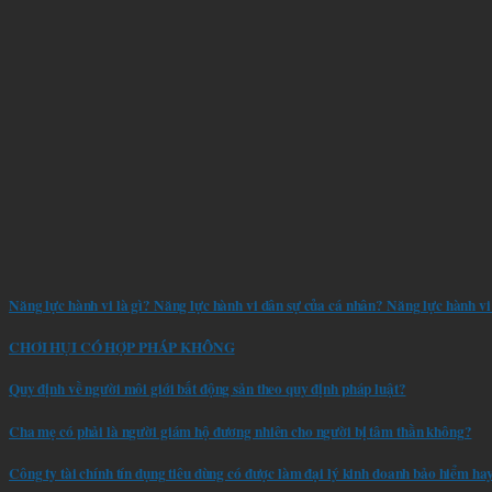
Năng lực hành vi là gì? Năng lực hành vi dân sự của cá nhân? Năng lực hành v
CHƠI HỤI CÓ HỢP PHÁP KHÔNG
Quy định về người môi giới bất động sản theo quy định pháp luật?
Cha mẹ có phải là người giám hộ đương nhiên cho người bị tâm thần không?
Công ty tài chính tín dụng tiêu dùng có được làm đại lý kinh doanh bảo hiểm h