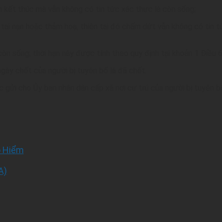
nh kết thúc mà vẫn không có tin tức xác thực là còn sống;
y tai nạn hoặc thảm hoạ, thiên tai đó chấm dứt vẫn không có tin 
 còn sống; thời hạn này được tính theo quy định tại khoản 1 Điều
gày chết của người bị tuyên bố là đã chết.
gửi cho Ủy ban nhân dân cấp xã nơi cư trú của người bị tuyên bố
o Hiểm
A)