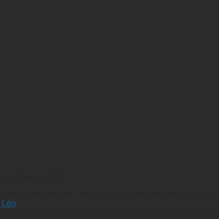
:
25 Tháng 11, 2023
ên quan có thể yêu cầu Tòa án ra quyết định tuyên bố một người 
 Lên
 án có hiệu lực pháp luật mà vẫn không có tin tức xác thực là c