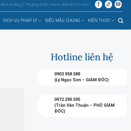
, Bình Đường 2, Phường Dĩ An, thành phố Hồ Chí Minh.
DỊCH VỤ PHÁP LÝ
BIỂU MẪU CHUNG
KIẾN THỨC
Hotline liên hệ
0903.958.588
(Lý Ngọc Sơn – GIÁM ĐỐC)
0972.290.595
(Trần Văn Thuận – PHÓ GIÁM
ĐỐC)