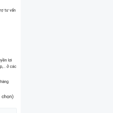
rợ tư vấn
yền lợi
ệp,… ở các
 hàng.
h chọn)