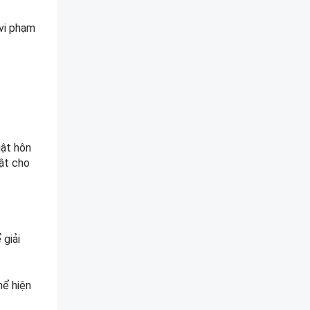
 vi phạm
uật hôn
uật cho
 giải
hể hiện