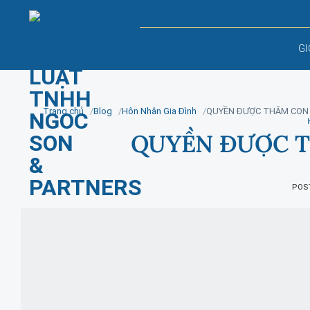
Skip
to
content
GI
Trang chủ
Blog
Hôn Nhân Gia Đình
QUYỀN ĐƯỢC THĂM CON 
QUYỀN ĐƯỢC T
POS