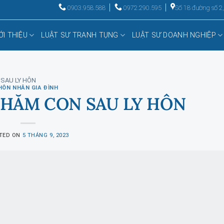
0903.958.588
0972.290.595
Số 18 đường số 2
ỚI THIỆU
LUẬT SƯ TRANH TỤNG
LUẬT SƯ DOANH NGHIỆP
SAU LY HÔN
HÔN NHÂN GIA ĐÌNH
HĂM CON SAU LY HÔN
TED ON
5 THÁNG 9, 2023