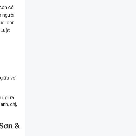
 con có
n người
uôi con
 Luật
 giữa vợ
u; giữa
nh, chị,
 Sơn &